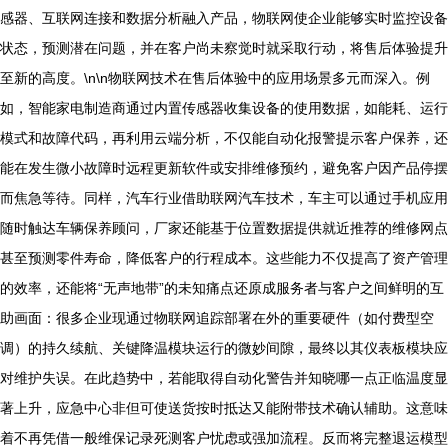
感器、互联网连接和数据分析融入产品，物联网使企业能够实时监控设备
状态，预测潜在问题，并在客户尚未察觉时就采取行动，将售后体验提升
至新的高度。\n\n物联网技术在售后体验中的应用场景多元而深入。例
如，智能家电制造商通过内置传感器收集设备的使用数据，如能耗、运行
模式和故障代码，再利用云端分析，不仅能自动化报警提示客户保养，还
能在发生微小故障时远程更新软件或安排维修预约，避免客户因产品停摆
而焦急等待。同样，汽车行业借助联网汽车技术，车主可以通过手机应用
随时触达车辆保养顾问，厂家还能基于位置数据提供就近推荐的维修网点
甚至预测零件寿命，降低客户的行程成本。这些能力不仅提高了资产管理
的效率，还能将“无声地带”的未知痛点还原成服务者与客户之间鲜明的互
助画面：很多企业现通过物联网追踪部署在外的重要硬件（如付费型空
调）的持久续航、关键降温模块运行的微妙间隙，最终以其仪表板模块应
对维护失误。在此趋势中，若能取得自动化警告并知晓哪一点正临温度显
著上升，应急中心非但可使送货按时抵达又能附带技术确认辅助。这意味
着不再凭借一般维保记录死测客户忧虑或强加流程。反而将完整退运模型