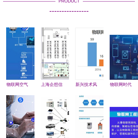
PRODUCT
----------------
物联网空气
上海企想信
新兴技术风
物联网时代
能水管家
息技术 物
口上的投资
下的客户服
技术服务驱
联网实验室
人 Gartner
务 新旧挑
动业务增长
解决方案
曲线与物联
战和技术变
的新引擎
网风险资本
革
的博弈与思