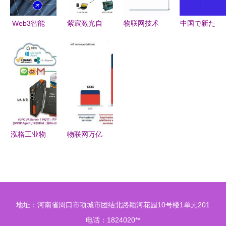
辨
Web3智能
紫宸激光自
物联网技术
中国で新た
物联网 科
动剥漆与精
从智能表计
に誕生した
技连接的未
密焊锡技术
到智能垃圾
13の職業
来世界
引领漆包线
桶的服务格
――IoT技
行业迈向高
局
術サービス
效制造新时
の最前線
代
泓格工业物
物联网万亿
联网通讯服
金矿开启
务器新品发
科技巨头逐
布 UA-
鹿产业智能
2641M引领
化新蓝海
地址：河南省周口市项城市团结北路颖河花园10号楼1单元201
物联网技术
电话：1824020**
服务新高度