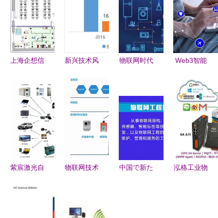
上海企想信
新兴技术风
物联网时代
Web3智能
息技术 物
口上的投资
下的客户服
物联网 科
联网实验室
人 Gartner
务 新旧挑
技连接的未
解决方案
曲线与物联
战和技术变
来世界
网风险资本
革
的博弈与思
辨
紫宸激光自
物联网技术
中国で新た
泓格工业物
动剥漆与精
从智能表计
に誕生した
联网通讯服
密焊锡技术
到智能垃圾
13の職業
务器新品发
引领漆包线
桶的服务格
――IoT技
布 UA-