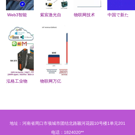
辨
Web3智能
紫宸激光自
物联网技术
中国で新た
物联网 科
动剥漆与精
从智能表计
に誕生した
技连接的未
密焊锡技术
到智能垃圾
13の職業
来世界
引领漆包线
桶的服务格
――IoT技
行业迈向高
局
術サービス
效制造新时
の最前線
代
泓格工业物
物联网万亿
联网通讯服
金矿开启
务器新品发
科技巨头逐
布 UA-
鹿产业智能
2641M引领
化新蓝海
地址：河南省周口市项城市团结北路颖河花园10号楼1单元201
物联网技术
电话：1824020**