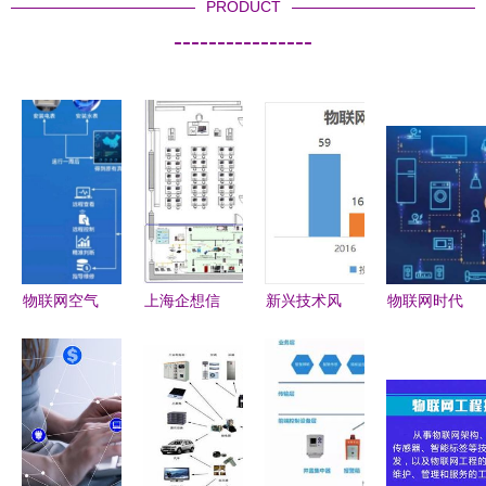
PRODUCT
----------------
物联网空气
上海企想信
新兴技术风
物联网时代
能水管家
息技术 物
口上的投资
下的客户服
技术服务驱
联网实验室
人 Gartner
务 新旧挑
动业务增长
解决方案
曲线与物联
战和技术变
的新引擎
网风险资本
革
的博弈与思