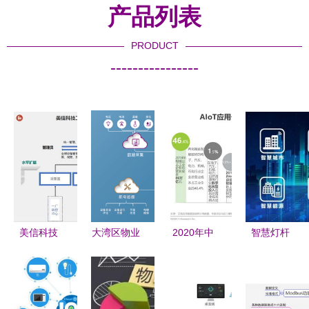
产品列表
PRODUCT
----------------
美信科技
大湾区物业
2020年中
智慧灯杆
以物联网数
服务力百强
国智能物联
的“超级大
据采集助力
企业 联合
网Ali/物联
脑”——大
打造智能工
物业25载深
网技术服务
云物联智能