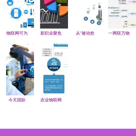
厂标杆
耕与物联网
能力提升研
边缘计算网
技术服务的
究
关
创新实践
物联网可为
新职业聚焦
从“被动抢
一网联万物
企业赢得客
物联网技术
修”走向“主
探析物联网
户售后体验
服务，超越
动预警” 物
技术服务与
之战
电子竞技员
联网技术如
时代脉动
的行业风口
何重构物业
运检修新时
代
今天国际
农业物联网
工业物联网
智能感知、
时代的智慧
精准预测与
工厂旗舰，
未来服务路